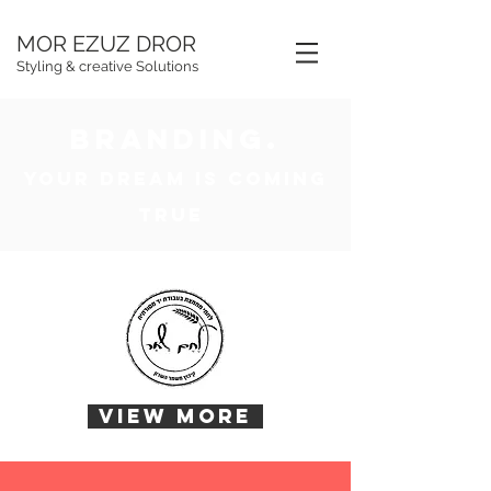
MOR EZUZ DROR
Styling & creative Solutions
branding.
your dream is coming
true
View More