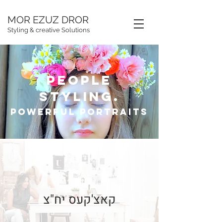
MOR EZUZ DROR
Styling & creative Solutions
People
styling.
powerful portraits
קאצ'קעס יח"צ